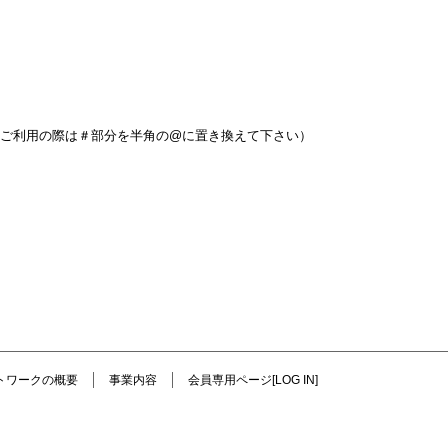
pnw.jp （ご利用の際は＃部分を半角の@に置き換えて下さい）
ットワークの概要
事業内容
会員専用ページ[LOG IN]